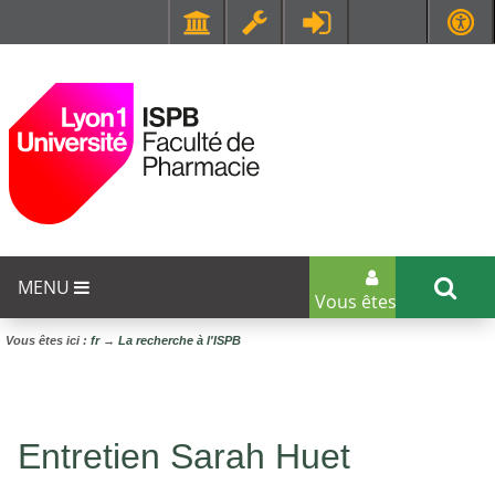
Faculté de Médecine et de Maïeutique Lyon Sud - Charles Mérieux
UFR STAPS (Sciences et Techniques des Activités Physiques et Sportives)
MENU
Vous êtes...
Vous êtes ici :
fr
→
La recherche à l'ISPB
Entretien Sarah Huet