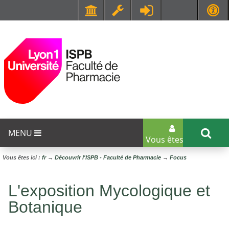
Faculté de Médecine et de Maïeutique Lyon Sud - Charles Mérieux
UFR STAPS (Sciences et Techniques des Activités Physiques et Sportives)
MENU
Vous êtes...
Vous êtes ici :
fr
→
Découvrir l'ISPB - Faculté de Pharmacie
→
Focus
L'exposition Mycologique et
Botanique