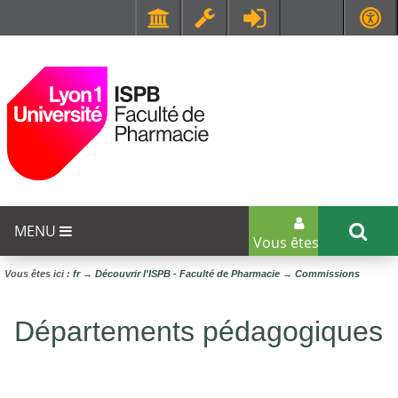
Faculté de Médecine et de Maïeutique Lyon Sud - Charles Mérieux
UFR STAPS (Sciences et Techniques des Activités Physiques et Sportives)
MENU
Vous êtes...
Vous êtes ici :
fr
→
Découvrir l'ISPB - Faculté de Pharmacie
→
Commissions
Départements pédagogiques