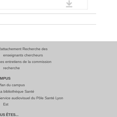
Rattachement Recherche des
enseignants chercheurs
es entretiens de la commission
recherche
MPUS
Plan du campus
a bibliothèque Santé
ervice audiovisuel du Pôle Santé Lyon
Est
US ÊTES...