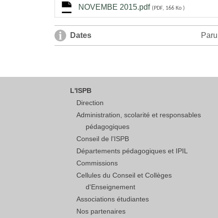
NOVEMBE 2015.pdf
(PDF, 166 Ko )
Dates
Paru
L'ISPB
Direction
Administration, scolarité et responsables
pédagogiques
Conseil de l'ISPB
Départements pédagogiques et IPIL
Commissions
Cellules du Conseil et Collèges
d'Enseignement
Associations étudiantes
Nos partenaires