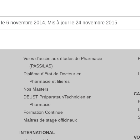
 le 6 novembre 2014, Mis à jour le 24 novembre 2015
Voies d'accès aux études de Pharmacie
(PASS/LAS)
Diplôme d'Etat de Docteur en
L
Pharmacie et filières
Nos Masters
CA
DEUST Préparateur/Technicien en
Pharmacie
L
Formation Continue
S
Maîtres de stage officinaux
INTERNATIONAL
VO