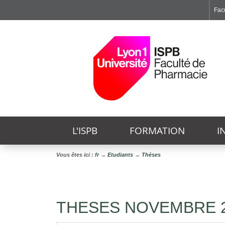
Facu
Faculté de Médecine et de Maïeutique Lyon Sud - Charles Mérieux
Institut des Sciences et Techniques de Réadaptation
Institut des Sciences Pharmaceutiques et Biologiques
L'ISPB
FORMATION
I
Vous êtes ici :
fr
→
Etudiants
→
Thèses
THESES NOVEMBRE 