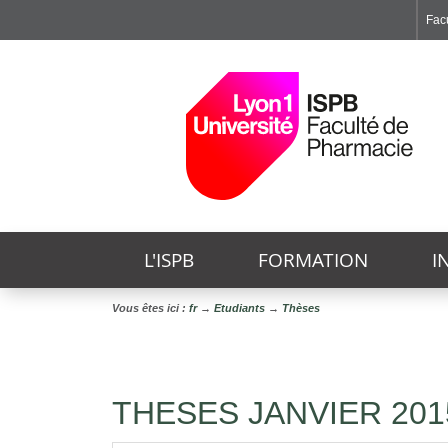
Facu
Faculté de Médecine et de Maïeutique Lyon Sud - Charles Mérieux
Institut des Sciences et Techniques de Réadaptation
Institut des Sciences Pharmaceutiques et Biologiques
L'ISPB
FORMATION
I
Vous êtes ici :
fr
→
Etudiants
→
Thèses
THESES JANVIER 201