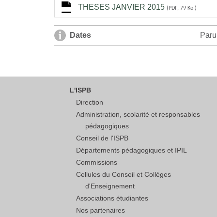
THESES JANVIER 2015
(PDF, 79 Ko )
Dates
Paru
L'ISPB
Direction
Administration, scolarité et responsables
pédagogiques
Conseil de l'ISPB
Départements pédagogiques et IPIL
Commissions
Cellules du Conseil et Collèges
d'Enseignement
Associations étudiantes
Nos partenaires