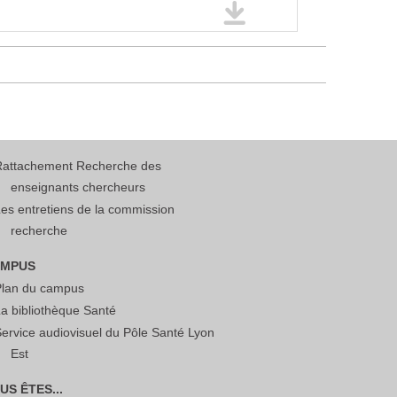
Rattachement Recherche des
enseignants chercheurs
es entretiens de la commission
recherche
MPUS
Plan du campus
a bibliothèque Santé
ervice audiovisuel du Pôle Santé Lyon
Est
US ÊTES...