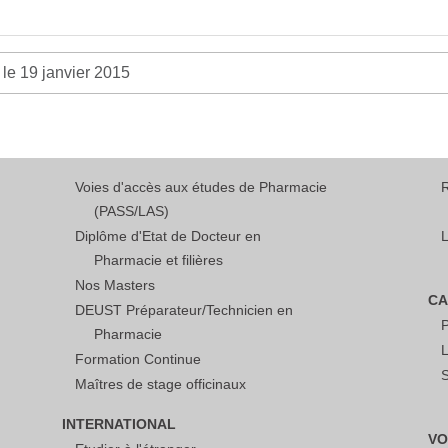
 le 19 janvier 2015
Voies d'accès aux études de Pharmacie
(PASS/LAS)
Diplôme d'Etat de Docteur en
L
Pharmacie et filières
Nos Masters
CA
DEUST Préparateur/Technicien en
Pharmacie
L
Formation Continue
S
Maîtres de stage officinaux
INTERNATIONAL
VO