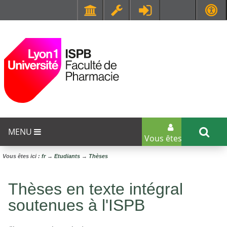
Faculté de Médecine et de Maïeutique Lyon Sud - Charles Mérieux
UFR STAPS (Sciences et Techniques des Activités Physiques et Sportives)
MENU
Vous êtes...
Vous êtes ici :
fr
→
Etudiants
→
Thèses
Thèses en texte intégral
soutenues à l'ISPB