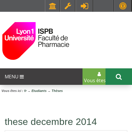
Faculté de Médecine et de Maïeutique Lyon Sud - Charles Mérieux
UFR STAPS (Sciences et Techniques des Activités Physiques et Sportives)
MENU
Vous êtes...
Vous êtes ici :
fr
→
Etudiants
→
Thèses
these decembre 2014