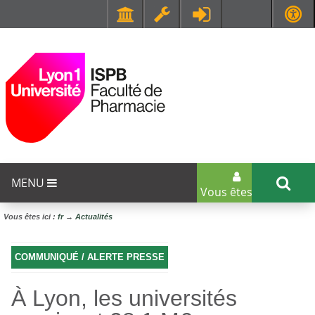
Faculté de Médecine et de Maïeutique Lyon Sud - Charles Mérieux
UFR STAPS (Sciences et Techniques des Activités Physiques et Sportives)
MENU
Vous êtes...
Vous êtes ici :
fr
→
Actualités
COMMUNIQUÉ / ALERTE PRESSE
À Lyon, les universités