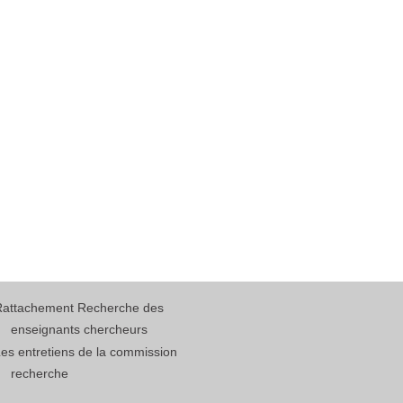
Rattachement Recherche des
enseignants chercheurs
es entretiens de la commission
recherche