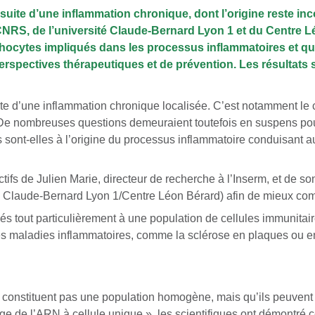
 suite d’une inflammation chronique, dont l’origine reste i
CNRS, de l’université Claude-Bernard Lyon 1 et du Centre 
phocytes impliqués dans les processus inflammatoires et qu
erspectives thérapeutiques et de prévention. Les résultats 
te d’une inflammation chronique localisée. C’est notamment le 
as. De nombreuses questions demeuraient toutefois en suspens 
sont-elles à l’origine du processus inflammatoire conduisant aux
ctifs de Julien Marie, directeur de recherche à l’Inserm, et de 
Claude-Bernard Lyon 1/Centre Léon Bérard) afin de mieux compr
s tout particulièrement à une population de cellules immunitai
s maladies inflammatoires, comme la sclérose en plaques ou e
constituent pas une population homogène, mais qu’ils peuvent e
e de l’ARN à cellule unique », les scientifiques ont démontré 