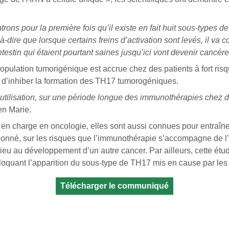
ons pour la première fois qu’il existe en fait huit sous-types d
à-dire que lorsque certains freins d’activation sont levés, il v
ntestin qui étaient pourtant saines jusqu’ici vont devenir cancér
opulation tumorigénique est accrue chez des patients à fort risque
 d’inhiber la formation des TH17 tumorogéniques.
 l’utilisation, sur une période longue des immunothérapies chez d
en Marie.
e en charge en oncologie, elles sont aussi connues pour entraîner
nt donné, sur les risques que l’immunothérapie s’accompagne d
ieu au développement d’un autre cancer. Par ailleurs, cette ét
oquant l’apparition du sous-type de TH17 mis en cause par les s
Télécharger le communiqué