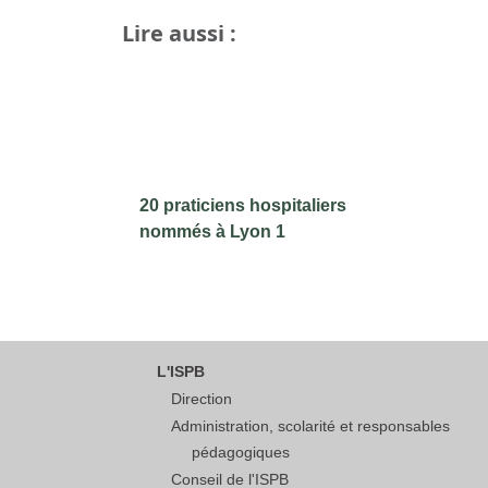
Lire aussi :
20 praticiens hospitaliers
nommés à Lyon 1
L'ISPB
Direction
Administration, scolarité et responsables
pédagogiques
Conseil de l'ISPB