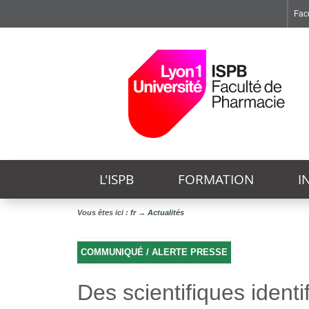
Facu
Faculté de Médecine et de Maïeutique Lyon Sud - Charles Mérieux
Institut des Sciences et Techniques de Réadaptation
Institut des Sciences Pharmaceutiques et Biologiques
L'ISPB
FORMATION
I
Vous êtes ici :
fr
→
Actualités
COMMUNIQUÉ / ALERTE PRESSE
Des scientifiques identi